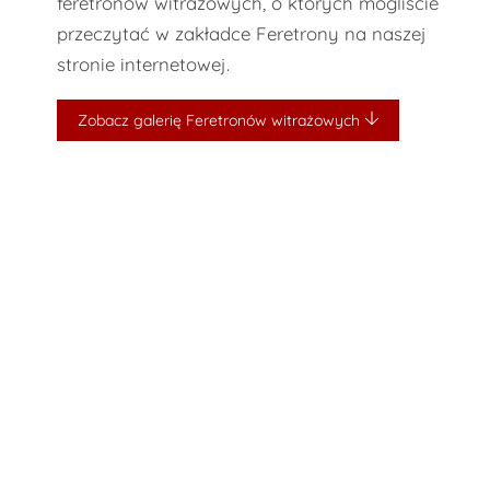
feretronów witrażowych, o których mogliście
przeczytać w zakładce Feretrony na naszej
stronie internetowej.
Zobacz galerię Feretronów witrażowych