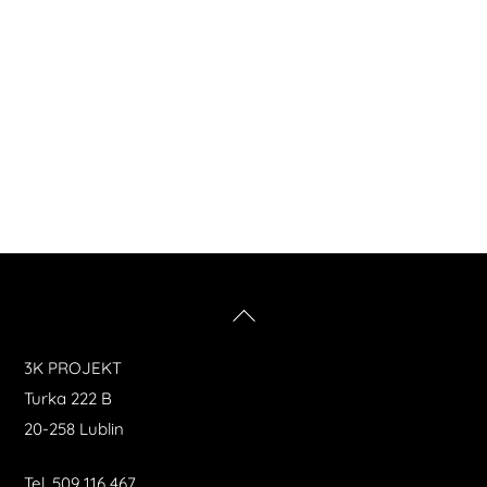
Back
To
3K PROJEKT
Top
Turka 222 B
20-258 Lublin
Tel.
509 116 467